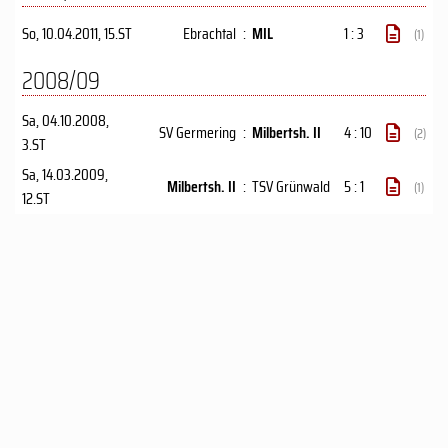
So, 10.04.2011
, 15.ST
Ebrachtal
:
MIL
1 : 3
(1)
2008/09
Sa, 04.10.2008
,
SV Germering
:
Milbertsh. II
4 : 10
(2)
3.ST
Sa, 14.03.2009
,
Milbertsh. II
:
TSV Grünwald
5 : 1
(1)
12.ST