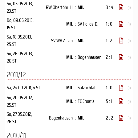
So, 05.05.2013
,
RW Oberföhri II
:
MIL
3 : 4
(1)
23.ST
Do, 09.05.2013
,
MIL
:
SV Helios-D.
1 : 0
(1)
15.ST
Sa, 18.05.2013
,
SV WB Allian
:
MIL
1 : 2
(1)
25.ST
So, 26.05.2013
,
MIL
:
Bogenhausen
2 : 1
(1)
26.ST
2011/12
Sa, 24.09.2011
, 4.ST
MIL
:
Salzachtal
1 : 0
(1)
So, 20.05.2012
,
MIL
:
FC Croatia
5 : 1
(1)
25.ST
So, 27.05.2012
,
Bogenhausen
:
MIL
2 : 2
(1)
26.ST
2010/11