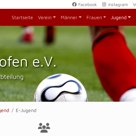
Facebook
Instagram
V
Startseite
Verein
Männer
Frauen
Jugend
ofen e.V.
Abteilung
gend
E-Jugend