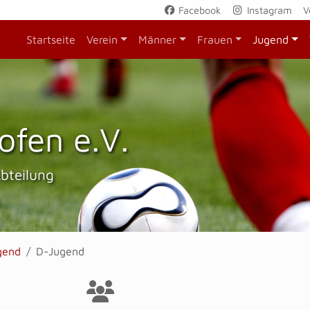
Facebook
Instagram
V
Startseite
Verein
Männer
Frauen
Jugend
ofen e.V.
Abteilung
gend
D-Jugend