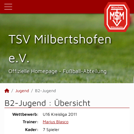
TSV Milbertshofen
e.V.
Offizielle Homepage - Fußball-Abteilung
Jugend
B2-Jugend
B2-Jugend :
Übersicht
Wettbewerb:
U16 Kreisliga 2011
Trainer:
Marius Blasco
Kader:
7 Spieler