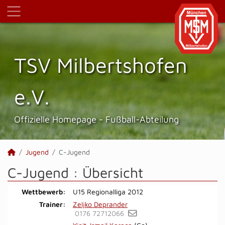
TSV Milbertshofen
e.V.
Offizielle Homepage - Fußball-Abteilung
Jugend
C-Jugend
C-Jugend :
Übersicht
Wettbewerb:
U15 Regionalliga 2012
Trainer:
Zeljko Deprander
0176 72712066