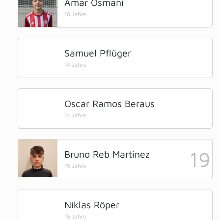
Amar Osmani
16 Jahre
Samuel Pflüger
14 Jahre
Oscar Ramos Beraus
14 Jahre
19
Bruno Reb Martinez
15 Jahre
Niklas Röper
15 Jahre