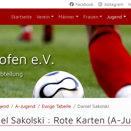
Facebook
Instagram
V
Startseite
Verein
Männer
Frauen
Jugend
ofen e.V.
Abteilung
gend
A-Jugend
Ewige Tabelle
Daniel Sakolski
el Sakolski : Rote Karten (A-J