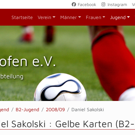
Facebook
Instagram
V
Startseite
Verein
Männer
Frauen
Jugend
ofen e.V.
Abteilung
gend
B2-Jugend
2008/09
Daniel Sakolski
el Sakolski : Gelbe Karten (B2