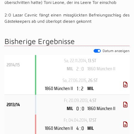
überschritten hatte) Toni Leone, der ins Leere Tor einschob
2:0 Lazar Cavnic fängt einen missglückten Befreiungsschlag des
Gästekeepers ab und überlopt diesen gekonnt
Bisherige Ergebnisse
Datum anzeigen
Sa, 22.11.2014
, 13.ST
2014/15
2 : 0
MIL
1860 München II
Sa, 27.06.2015
, 26.ST
1 : 2
1860 München II
MIL
Fr, 20.09.2013
, 4.ST
2013/14
0 : 0
MIL
1860 München II
Fr, 04.04.2014
, 17.ST
4 : 0
1860 München II
MIL