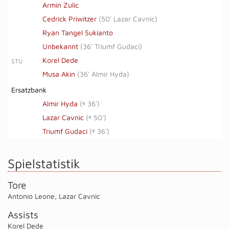
Armin Zulic
Cedrick Priwitzer
(
50' Lazar Cavnic
)
Ryan Tangel Sukianto
Unbekannt
(
36' Triumf Gudaci
)
Korel Dede
STU
Musa Akin
(
36' Almir Hyda
)
Ersatzbank
Almir Hyda
(
36')
Lazar Cavnic
(
50')
Triumf Gudaci
(
36')
Spielstatistik
Tore
Antonio Leone
,
Lazar Cavnic
Assists
Korel Dede