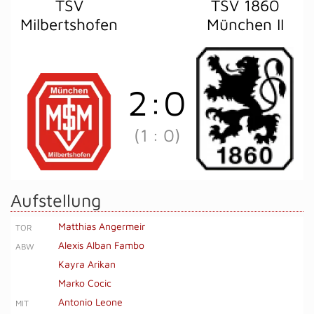
TSV
TSV 1860
Milbertshofen
München II
2
:
0
(1
:
0)
Aufstellung
Matthias Angermeir
TOR
Alexis Alban Fambo
ABW
Kayra Arikan
Marko Cocic
Antonio Leone
MIT