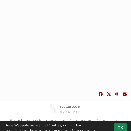
soccero.de
© 2006 - 2026
Besucherstatistik
Impressum
Geburtstage
Datenschutz
Diese Webseite verwendet Cookies, um Dir den
OK
bestmöglichen Service bieten zu können. Entsprechende