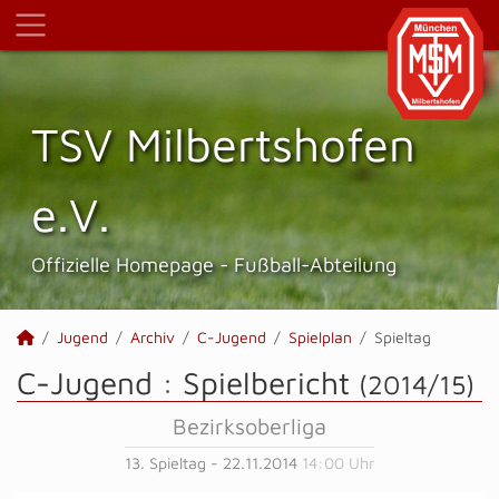
TSV Milbertshofen
e.V.
Offizielle Homepage - Fußball-Abteilung
Jugend
Archiv
C-Jugend
Spielplan
Spieltag
C-Jugend :
Spielbericht
(2014/15)
Bezirksoberliga
13. Spieltag - 22.11.2014
14:00 Uhr