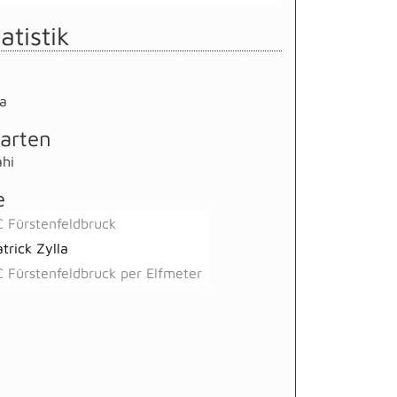
atistik
la
arten
ahi
e
C Fürstenfeldbruck
trick Zylla
C Fürstenfeldbruck per Elfmeter