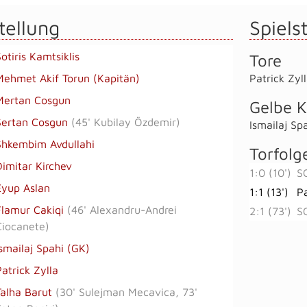
tellung
Spielst
otiris Kamtsiklis
Tore
Mehmet Akif Torun (Kapitän)
Patrick Zyl
Mertan Cosgun
Gelbe K
Sertan Cosgun
(
45' Kubilay Özdemir
)
Ismailaj Sp
Shkembim Avdullahi
Torfolg
Dimitar Kirchev
1:0 (10')
S
Eyup Aslan
1:1 (13')
Pa
Flamur Cakiqi
(
46' Alexandru-Andrei
2:1 (73')
S
Ciocanete
)
Ismailaj Spahi (GK)
Patrick Zylla
Talha Barut
(
30' Sulejman Mecavica
,
73'