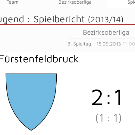
Team
Bezirksoberliga
Spi
ugend :
Spielbericht
(2013/14)
Bezirksoberliga
3. Spieltag - 15.09.2013
11:00
Fürstenfeldbruck
2
:
1
(1
:
1)