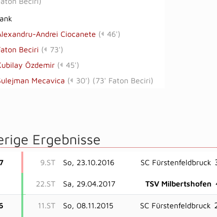
Faton Beciri
)
bank
Alexandru-Andrei Ciocanete
(
46')
Faton Beciri
(
73')
Kubilay Özdemir
(
45')
Sulejman Mecavica
(
30')
(
73' Faton Beciri
)
erige Ergebnisse
7
9.ST
So, 23.10.2016
SC Fürstenfeldbruck
22.ST
Sa, 29.04.2017
TSV Milbertshofen
6
11.ST
So, 08.11.2015
SC Fürstenfeldbruck