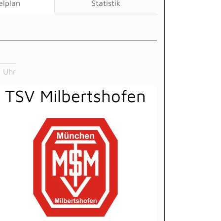
elplan
Statistik
 Uhr
TSV Milbertshofen