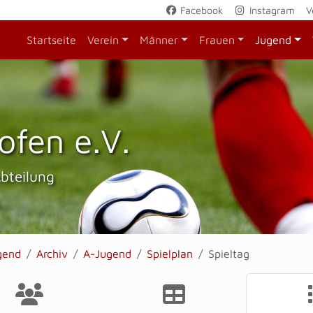
Facebook
Instagram
V
Startseite
Verein
Männer
Frauen
Jugend
ofen e.V.
Abteilung
gend
Archiv
A-Jugend
Spielplan
Spieltag