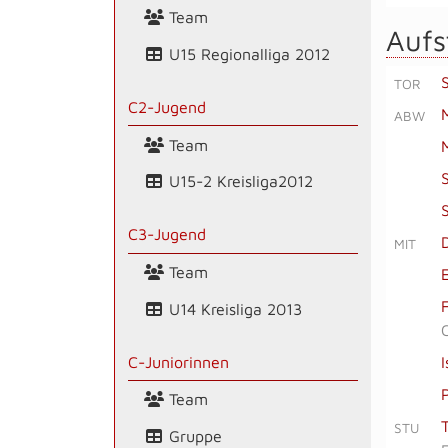
Team
Aufs
U15 Regionalliga 2012
S
TOR
C2-Jugend
ABW
Team
U15-2 Kreisliga2012
C3-Jugend
MIT
Team
U14 Kreisliga 2013
C-Juniorinnen
Team
STU
Gruppe