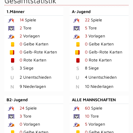
Gesamtstatistik
1.Männer
A-Jugend
14
Spiele
22
Spiele
2
Tore
5
Tore
2
Vorlagen
3
Vorlagen
0
Gelbe Karten
0
Gelbe Karten
0
Gelb-Rote Karten
0
Gelb-Rote Karten
0
Rote Karten
0
Rote Karten
S
3 Siege
S
8 Siege
U
2 Unentschieden
U
4 Unentschieden
N
9 Niederlagen
N
10 Niederlagen
B2-Jugend
ALLE MANNSCHAFTEN
24
Spiele
60
Spiele
3
Tore
10
Tore
0
Vorlagen
5
Vorlagen
0
Gelbe Karten
0
Gelbe Karten