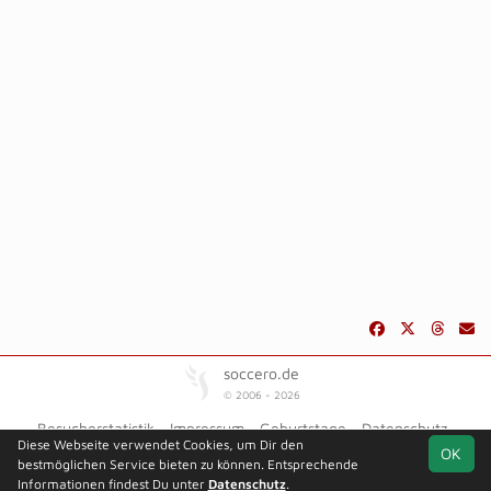
soccero.de
© 2006 - 2026
Besucherstatistik
Impressum
Geburtstage
Datenschutz
Diese Webseite verwendet Cookies, um Dir den
OK
bestmöglichen Service bieten zu können. Entsprechende
Informationen findest Du unter
Datenschutz
.