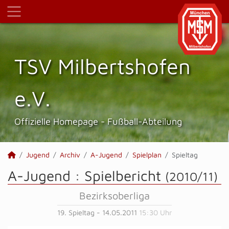
TSV Milbertshofen
e.V.
Offizielle Homepage - Fußball-Abteilung
Jugend
Archiv
A-Jugend
Spielplan
Spieltag
A-Jugend :
Spielbericht
(2010/11)
Bezirksoberliga
19. Spieltag - 14.05.2011
15:30 Uhr