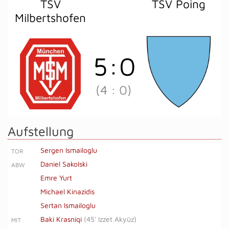
TSV
TSV Poing
Milbertshofen
5
:
0
(4
:
0)
Aufstellung
Sergen Ismailoglu
TOR
Daniel Sakolski
ABW
Emre Yurt
Michael Kinazidis
Sertan Ismailoglu
Baki Krasniqi
(
45' Izzet Akyüz
)
MIT