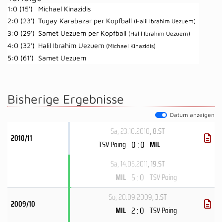
1:0 (15')
Michael Kinazidis
2:0 (23')
Tugay Karabazar per Kopfball
(Halil Ibrahim Uezuem)
3:0 (29')
Samet Uezuem per Kopfball
(Halil Ibrahim Uezuem)
4:0 (32')
Halil Ibrahim Uezuem
(Michael Kinazidis)
5:0 (61')
Samet Uezuem
Bisherige Ergebnisse
Datum anzeigen
Sa, 23.10.2010
, 8.ST
2010/11
0 : 0
TSV Poing
MIL
Sa, 14.05.2011
, 19.ST
5 : 0
MIL
TSV Poing
So, 20.09.2009
, 3.ST
2009/10
2 : 0
MIL
TSV Poing