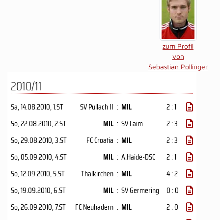
zum Profil
von
Sebastian Pollinger
2010/11
Sa, 14.08.2010
, 1.ST
SV Pullach II
:
MIL
2 : 1
So, 22.08.2010
, 2.ST
MIL
:
SV Laim
2 : 3
So, 29.08.2010
, 3.ST
FC Croatia
:
MIL
2 : 3
So, 05.09.2010
, 4.ST
MIL
:
A.Haide-DSC
2 : 1
So, 12.09.2010
, 5.ST
Thalkirchen
:
MIL
4 : 2
So, 19.09.2010
, 6.ST
MIL
:
SV Germering
0 : 0
So, 26.09.2010
, 7.ST
FC Neuhadern
:
MIL
2 : 0