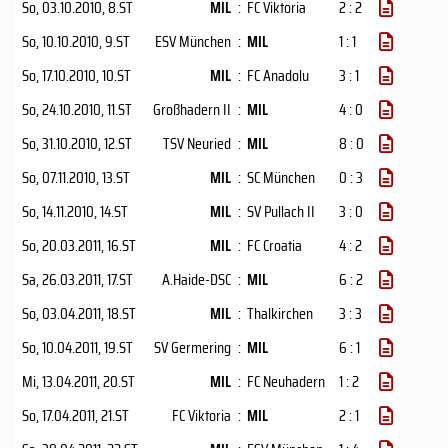
So, 03.10.2010
, 8.ST
MIL
:
FC Viktoria
2 : 2
So, 10.10.2010
, 9.ST
ESV München
:
MIL
1 : 1
So, 17.10.2010
, 10.ST
MIL
:
FC Anadolu
3 : 1
So, 24.10.2010
, 11.ST
Großhadern II
:
MIL
4 : 0
So, 31.10.2010
, 12.ST
TSV Neuried
:
MIL
8 : 0
So, 07.11.2010
, 13.ST
MIL
:
SC München
0 : 3
So, 14.11.2010
, 14.ST
MIL
:
SV Pullach II
3 : 0
So, 20.03.2011
, 16.ST
MIL
:
FC Croatia
4 : 2
Sa, 26.03.2011
, 17.ST
A.Haide-DSC
:
MIL
6 : 2
So, 03.04.2011
, 18.ST
MIL
:
Thalkirchen
3 : 3
So, 10.04.2011
, 19.ST
SV Germering
:
MIL
6 : 1
Mi, 13.04.2011
, 20.ST
MIL
:
FC Neuhadern
1 : 2
So, 17.04.2011
, 21.ST
FC Viktoria
:
MIL
2 : 1