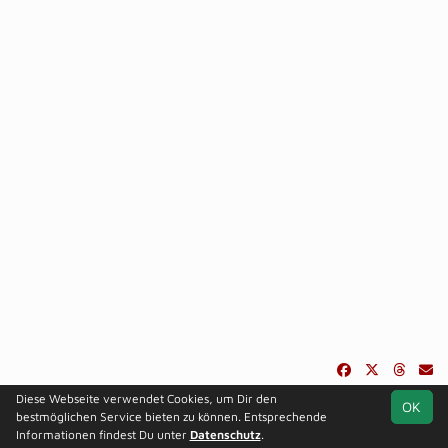
Diese Webseite verwendet Cookies, um Dir den
OK
soccero.de
bestmöglichen Service bieten zu können. Entsprechende
© 2006 - 2026
Informationen findest Du unter
Datenschutz
.