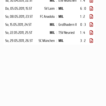
Sa, 30.04.2011
, 22.ST
MIL
:
ESV München
1 : 4
Do, 05.05.2011
, 15.ST
SV Laim
:
MIL
6 : 0
So, 08.05.2011
, 23.ST
FC Anadolu
:
MIL
1 : 2
So, 15.05.2011
, 24.ST
MIL
:
Großhadern II
0 : 3
So, 22.05.2011
, 25.ST
MIL
:
TSV Neuried
1 : 4
So, 29.05.2011
, 26.ST
SC München
:
MIL
3 : 2