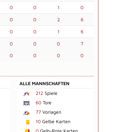
0
0
1
0
0
0
2
6
0
0
1
6
0
0
0
7
0
0
0
0
ALLE MANNSCHAFTEN
212
Spiele
60
Tore
77
Vorlagen
10
Gelbe Karten
0
Gelb-Rote Karten