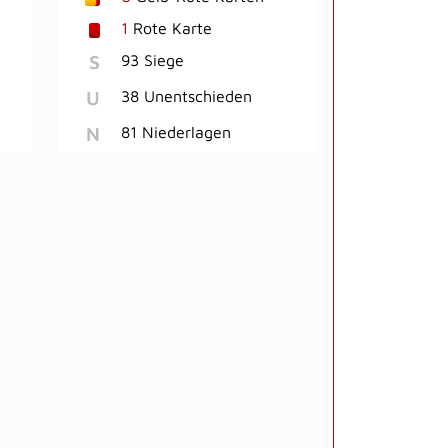
1
Rote Karte
S
93 Siege
U
38 Unentschieden
N
81 Niederlagen