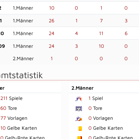
2
1.Männer
10
0
1
0
1
1.Männer
26
1
7
3
10
1.Männer
24
4
11
6
09
1.Männer
24
3
10
0
2.Männer
1
0
0
0
mtstatistik
er
2.Männer
211
Spiele
1
Spiel
60
Tore
0
Tore
77
Vorlagen
0
Vorlagen
10
Gelbe Karten
0
Gelbe Karten
0
Gelb-Rote Karten
0
Gelb-Rote Karten