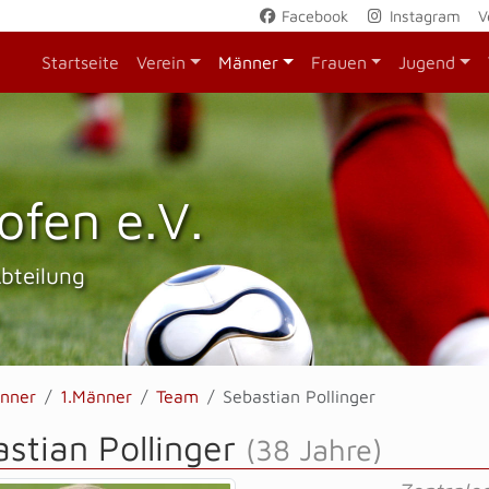
Facebook
Instagram
V
Startseite
Verein
Männer
Frauen
Jugend
ofen e.V.
Abteilung
nner
1.Männer
Team
Sebastian Pollinger
stian Pollinger
(38 Jahre)