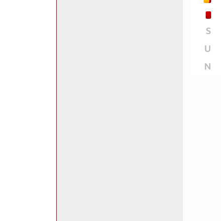
S
U
N