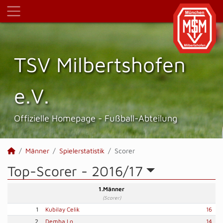
TSV Milbertshofen
e.V.
Offizielle Homepage - Fußball-Abteilung
Männer
Spielerstatistik
Scorer
Top-Scorer -
2016/17
1.Männer
(Scorer)
1
Kubilay Celik
16
2
Demba Lo
14