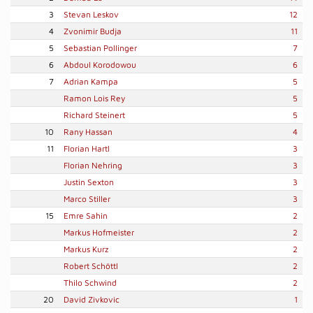
3
Stevan Leskov
12
4
Zvonimir Budja
11
5
Sebastian Pollinger
7
6
Abdoul Korodowou
6
7
Adrian Kampa
5
Ramon Lois Rey
5
Richard Steinert
5
10
Rany Hassan
4
11
Florian Hartl
3
Florian Nehring
3
Justin Sexton
3
Marco Stiller
3
15
Emre Sahin
2
Markus Hofmeister
2
Markus Kurz
2
Robert Schöttl
2
Thilo Schwind
2
20
David Zivkovic
1