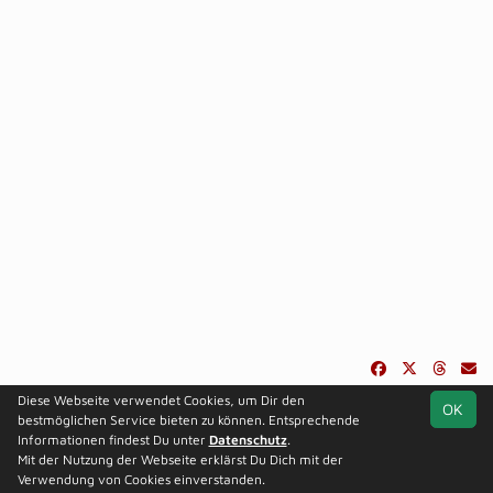
Diese Webseite verwendet Cookies, um Dir den
OK
soccero.de
bestmöglichen Service bieten zu können. Entsprechende
© 2006 - 2026
Informationen findest Du unter
Datenschutz
.
Mit der Nutzung der Webseite erklärst Du Dich mit der
Besucherstatistik
Impressum
Geburtstage
Datenschutz
Verwendung von Cookies einverstanden.