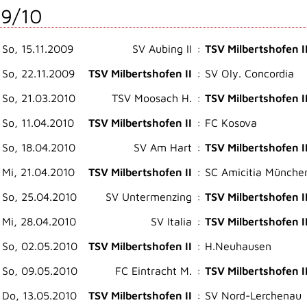
9/10
So, 15.11.2009
SV Aubing II
:
TSV Milbertshofen I
So, 22.11.2009
TSV Milbertshofen II
:
SV Oly. Concordia
So, 21.03.2010
TSV Moosach H.
:
TSV Milbertshofen I
So, 11.04.2010
TSV Milbertshofen II
:
FC Kosova
So, 18.04.2010
SV Am Hart
:
TSV Milbertshofen I
Mi, 21.04.2010
TSV Milbertshofen II
:
SC Amicitia Münche
So, 25.04.2010
SV Untermenzing
:
TSV Milbertshofen I
Mi, 28.04.2010
SV Italia
:
TSV Milbertshofen I
So, 02.05.2010
TSV Milbertshofen II
:
H.Neuhausen
So, 09.05.2010
FC Eintracht M.
:
TSV Milbertshofen I
Do, 13.05.2010
TSV Milbertshofen II
:
SV Nord-Lerchenau