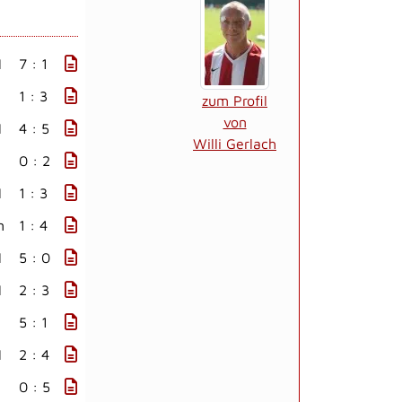
I
7 : 1
1 : 3
zum Profil
von
I
4 : 5
Willi Gerlach
0 : 2
I
1 : 3
n
1 : 4
I
5 : 0
I
2 : 3
5 : 1
I
2 : 4
0 : 5