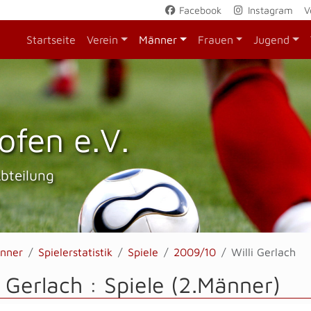
Facebook
Instagram
V
Startseite
Verein
Männer
Frauen
Jugend
ofen e.V.
Abteilung
nner
Spielerstatistik
Spiele
2009/10
Willi Gerlach
i Gerlach : Spiele (2.Männer)