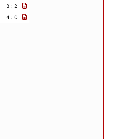
3 : 2
I
4 : 0