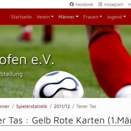
Facebook
Instagram
V
Startseite
Verein
Männer
Frauen
Jugend
ofen e.V.
Abteilung
nner
Spielerstatistik
2011/12
Taner Tas
r Tas : Gelb Rote Karten (1.Mä