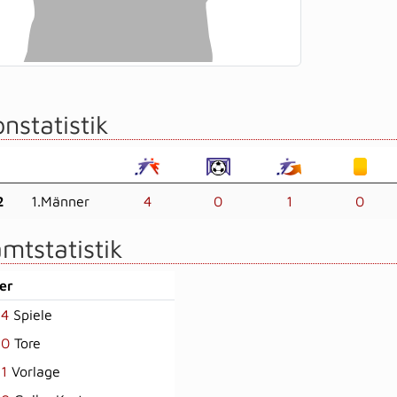
nstatistik
2
1.Männer
4
0
1
0
mtstatistik
er
4
Spiele
0
Tore
1
Vorlage