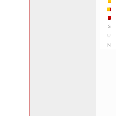
S
U
N