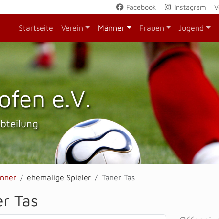
Facebook
Instagram
V
Startseite
Verein
Männer
Frauen
Jugend
ofen e.V.
Abteilung
nner
ehemalige Spieler
Taner Tas
er Tas