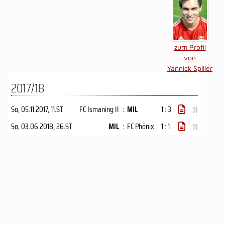
zum Profil
von
Yannick Spiller
2017/18
So, 05.11.2017
, 11.ST
FC Ismaning II
:
MIL
1 : 3
(1)
So, 03.06.2018
, 26.ST
MIL
:
FC Phönix
1 : 1
(1)