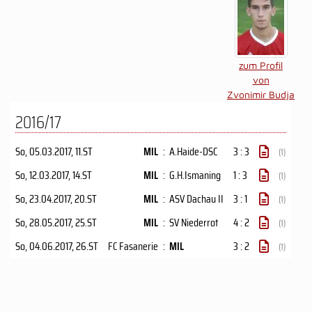
zum Profil
von
Zvonimir Budja
2016/17
So, 05.03.2017
, 11.ST
MIL
:
A.Haide-DSC
3 : 3
(1)
So, 12.03.2017
, 14.ST
MIL
:
G.H.Ismaning
1 : 3
(1)
So, 23.04.2017
, 20.ST
MIL
:
ASV Dachau II
3 : 1
(1)
So, 28.05.2017
, 25.ST
MIL
:
SV Niederrot
4 : 2
(1)
So, 04.06.2017
, 26.ST
FC Fasanerie
:
MIL
3 : 2
(1)