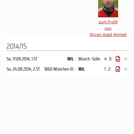
zum Profil
von
Shvan Azad Ahmad
2014/15
So, 17.08.2014
, 1.ST
MIL
:
Münch.-Solln
4 : 0
(1)
So, 24.08.2014
, 2.ST
1860 München III
:
MIL
1 : 2
(1)