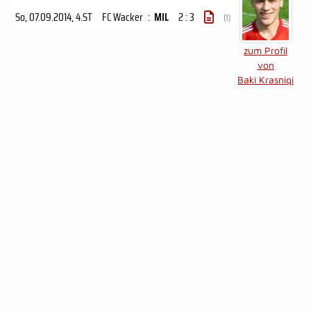
So, 07.09.2014
, 4.ST
FC Wacker
:
MIL
2 : 3
(1)
zum Profil
von
Baki Krasniqi