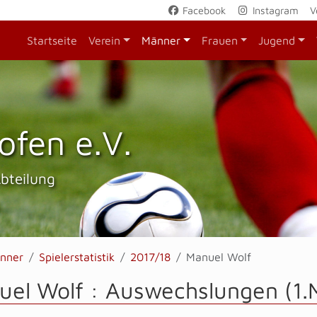
Facebook
Instagram
V
Startseite
Verein
Männer
Frauen
Jugend
ofen e.V.
Abteilung
nner
Spielerstatistik
2017/18
Manuel Wolf
uel Wolf : Auswechslungen (1.