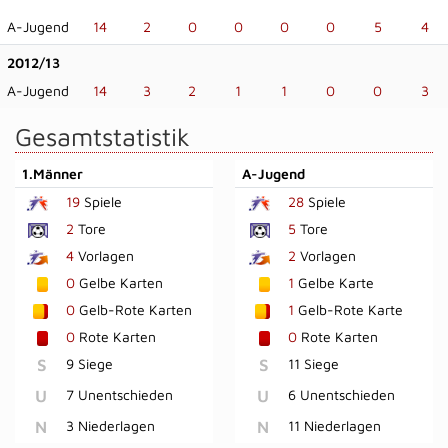
A-Jugend
14
2
0
0
0
0
5
4
2012/13
A-Jugend
14
3
2
1
1
0
0
3
Gesamtstatistik
1.Männer
A-Jugend
19
Spiele
28
Spiele
2
Tore
5
Tore
4
Vorlagen
2
Vorlagen
0
Gelbe Karten
1
Gelbe Karte
0
Gelb-Rote Karten
1
Gelb-Rote Karte
0
Rote Karten
0
Rote Karten
S
9 Siege
S
11 Siege
U
7 Unentschieden
U
6 Unentschieden
N
3 Niederlagen
N
11 Niederlagen