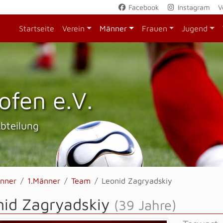
Facebook
Instagram
V
Startseite
Verein
Männer
Frauen
Jugend
ofen e.V.
Abteilung
nner
1.Männer
Team
Leonid Zagryadskiy
nid Zagryadskiy
(39 Jahre)