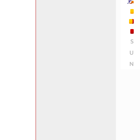
S
U
N