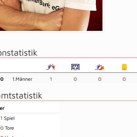
nstatistik
20
1.Männer
1
0
0
0
mtstatistik
er
1
Spiel
0
Tore