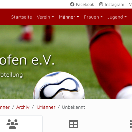
Facebook
Instagram
V
Startseite
Verein
Männer
Frauen
Jugend
ofen e.V.
Abteilung
nner
Archiv
1.Männer
Unbekannt