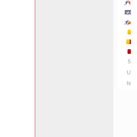
S
U
N