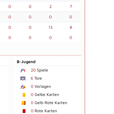
0
0
2
7
0
0
0
0
0
0
13
8
0
0
0
0
B-Jugend
20
Spiele
6
Tore
0
Vorlagen
0
Gelbe Karten
0
Gelb-Rote Karten
0
Rote Karten