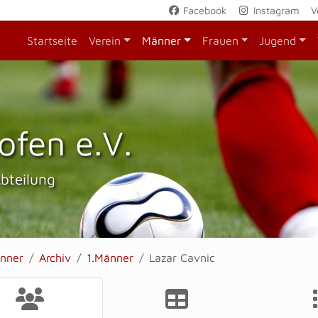
Facebook
Instagram
V
Startseite
Verein
Männer
Frauen
Jugend
ofen e.V.
Abteilung
nner
Archiv
1.Männer
Lazar Cavnic