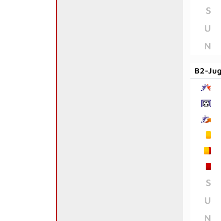
S
U
N
B2-Ju
S
U
N