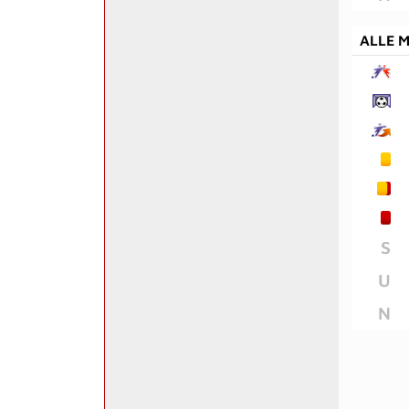
ALLE 
S
U
N