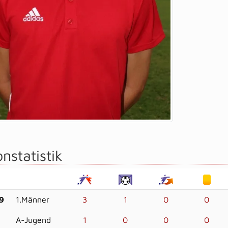
nstatistik
9
1.Männer
3
1
0
0
A-Jugend
1
0
0
0