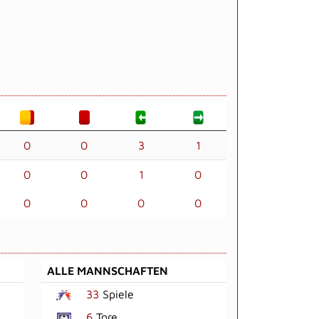
0
0
3
1
0
0
1
0
0
0
0
0
ALLE MANNSCHAFTEN
33
Spiele
6
Tore