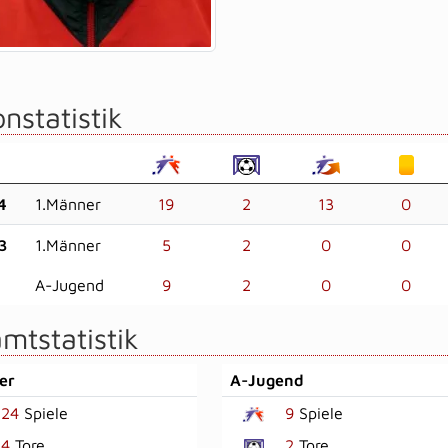
nstatistik
4
1.Männer
19
2
13
0
3
1.Männer
5
2
0
0
A-Jugend
9
2
0
0
mtstatistik
er
A-Jugend
24
Spiele
9
Spiele
4
Tore
2
Tore