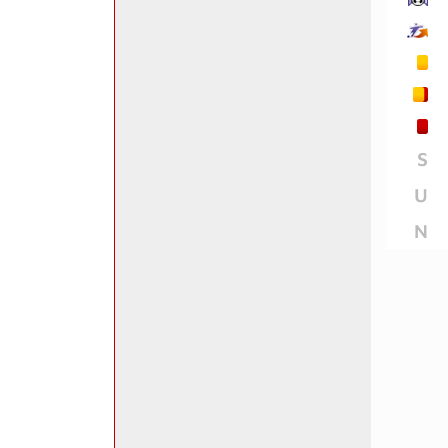
S
U
N