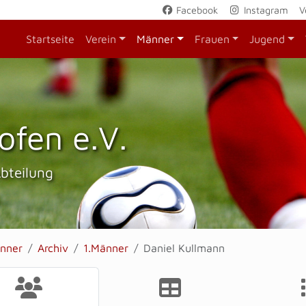
Facebook
Instagram
V
Startseite
Verein
Männer
Frauen
Jugend
ofen e.V.
Abteilung
nner
Archiv
1.Männer
Daniel Kullmann