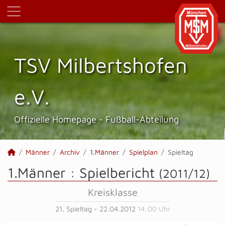
TSV Milbertshofen
e.V.
Offizielle Homepage - Fußball-Abteilung
Männer
Archiv
1.Männer
Spielplan
Spieltag
1.Männer :
Spielbericht
(2011/12)
Kreisklasse
21. Spieltag - 22.04.2012
14:00 Uhr