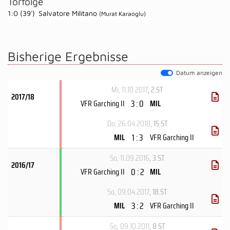
Torfolge
1:0 (39')
Salvatore Militano
(Murat Karaoglu)
Bisherige Ergebnisse
Datum anzeigen
Mi, 11.10.2017
, 2.ST
2017/18
3 : 0
VFR Garching II
MIL
Do, 26.04.2018
, 15.ST
1 : 3
MIL
VFR Garching II
So, 11.09.2016
, 3.ST
2016/17
0 : 2
VFR Garching II
MIL
So, 09.04.2017
, 18.ST
3 : 2
MIL
VFR Garching II
So, 09.10.2011
, 8.ST