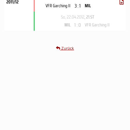
2011/12
3 : 1
VFR Garching II
MIL
So, 22.04.2012
, 21.ST
1 : 0
MIL
VFR Garching II
Zurück