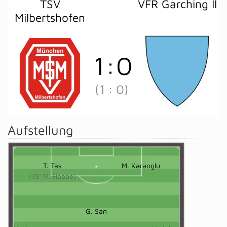
TSV
VFR Garching II
Milbertshofen
1
:
0
(1
:
0)
Aufstellung
T. Tas
M. Karaoglu
(45' M. Hoppe)
G. San