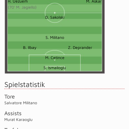
H. Uezuem
M. Askar
(70' M. Jagiello)
D. Sakolski
S. Militano
B. Ilbay
Z. Deprander
M. Cetince
S. Ismailoglu
Spielstatistik
Tore
Salvatore Militano
Assists
Murat Karaoglu