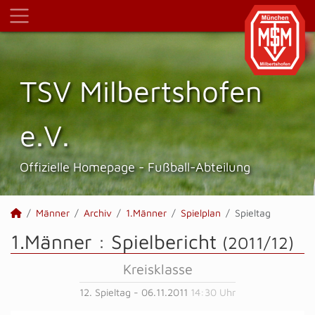
TSV Milbertshofen
e.V.
Offizielle Homepage - Fußball-Abteilung
Männer
Archiv
1.Männer
Spielplan
Spieltag
1.Männer :
Spielbericht
(2011/12)
Kreisklasse
12. Spieltag - 06.11.2011
14:30 Uhr