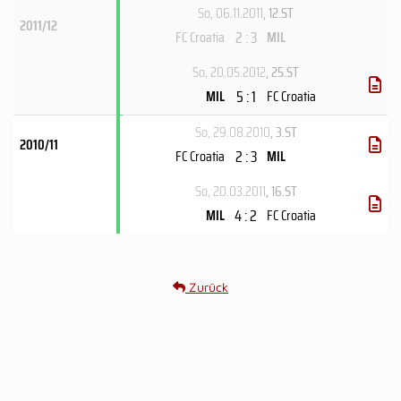
So, 06.11.2011
, 12.ST
2011/12
2 : 3
FC Croatia
MIL
So, 20.05.2012
, 25.ST
5 : 1
MIL
FC Croatia
So, 29.08.2010
, 3.ST
2010/11
2 : 3
FC Croatia
MIL
So, 20.03.2011
, 16.ST
4 : 2
MIL
FC Croatia
Zurück