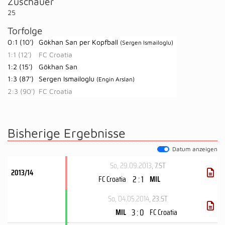
Zuschauer
25
Torfolge
0:1 (10')
Gökhan San per Kopfball
(Sergen Ismailoglu)
1:1 (12')
FC Croatia
1:2 (15')
Gökhan San
1:3 (87')
Sergen Ismailoglu
(Engin Arslan)
2:3 (90')
FC Croatia
Bisherige Ergebnisse
Datum anzeigen
So, 29.09.2013
, 7.ST
2013/14
2 : 1
FC Croatia
MIL
So, 04.05.2014
, 23.ST
3 : 0
MIL
FC Croatia