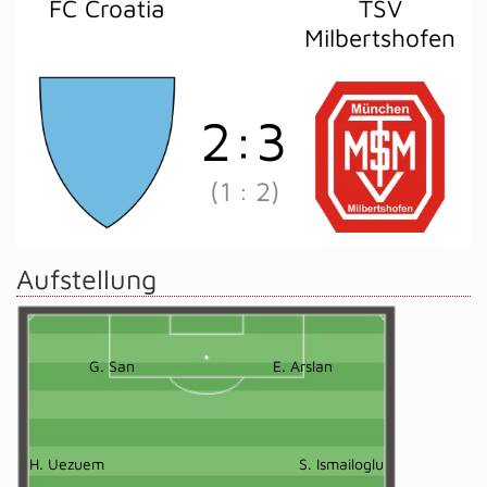
FC Croatia
TSV
Milbertshofen
2
:
3
(1
:
2)
Aufstellung
G. San
E. Arslan
H. Uezuem
S. Ismailoglu