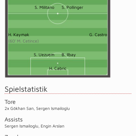
S. Militano
S. Pollinger
H. Kaymak
G. Castro
(60' M. Cetince)
S. Uezuem
B. Ilbay
H. Cabric
Spielstatistik
Tore
2x Gökhan San
,
Sergen Ismailoglu
Assists
Sergen Ismailoglu
,
Engin Arslan